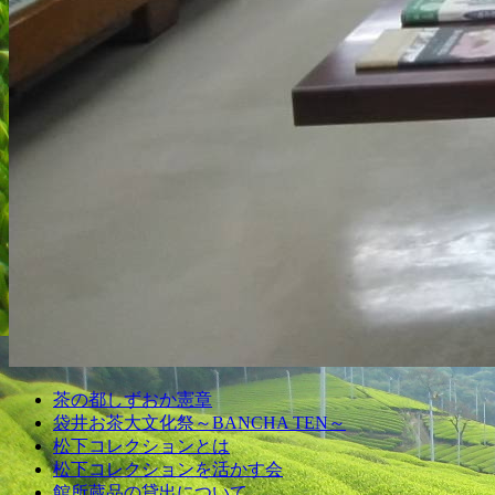
茶の都しずおか憲章
袋井お茶大文化祭～BANCHA TEN～
松下コレクションとは
松下コレクションを活かす会
館所蔵品の貸出について