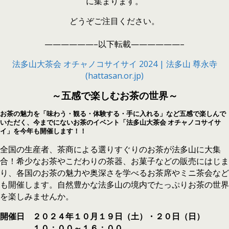
に集まります。
どうぞご注目ください。
——————–以下転載——————–
法多山大茶会 オチャノコサイサイ 2024 | 法多山 尊永寺
(hattasan.or.jp)
～五感で楽しむお茶の世界～
お茶の魅力を「味わう・観る・体験する・手に入れる」など五感で楽しんで
いただく、今までにないお茶のイベント「法多山大茶会 オチャノコサイサ
イ」を今年も開催します！！
全国の生産者、茶商による選りすぐりのお茶が法多山に大集
合！希少なお茶やこだわりの茶器、お菓子などの販売にはじま
り、各国のお茶の魅力や奥深さを学べるお茶席やミニ茶会など
も開催します。自然豊かな法多山の境内でたっぷりお茶の世界
を楽しみませんか。
開催日 ２０２４年１０月１９日（土）・２０日（日）
１０：００～１６：００