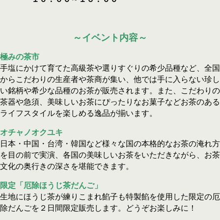
～イベント内容～
極みの茶市
手塩にかけて育てた高級茶や選りすぐりの希少品種など、全国
からこだわりの生産者や茶商が集い、他では手に入らない珍し
い銘柄や希少な品種のお茶が販売されます。また、こだわりの
茶器や急須、美味しいお茶にぴったりなお菓子などお茶のある
ライフスタイルを楽しめる逸品が揃います。
オチャノオクユキ
日本・中国・台湾・韓国など様々な国の本格的なお茶の淹れ方
を目の前で実演、各国の美味しいお茶をいただきながら、お茶
文化の奥行きの深さを堪能できます。
限定「厄除ほうじ茶だんご」
生地にほうじ茶が練りこまれ餡子も特製餡を使用した限定の厄
除だんごを２日間限定販売します。どうぞお楽しみに！