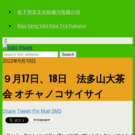
松下智茶文化收藏与馆藏介绍
Bảo tàng Văn hóa Trà Fukuroi
2022年9月10日
９月17日、18日 法多山大茶
会 オチャノコサイサイ
Share
Tweet
Pin
Mail
SMS